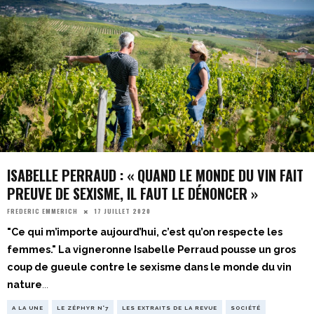
ISABELLE PERRAUD : « QUAND LE MONDE DU VIN FAIT
PREUVE DE SEXISME, IL FAUT LE DÉNONCER »
17 JUILLET 2020
FREDERIC EMMERICH
"Ce qui m’importe aujourd’hui, c’est qu’on respecte les
femmes." La vigneronne Isabelle Perraud pousse un gros
coup de gueule contre le sexisme dans le monde du vin
nature
...
A LA UNE
LE ZÉPHYR N°7
LES EXTRAITS DE LA REVUE
SOCIÉTÉ