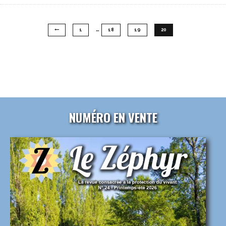
…
1
18
19
20
NUMÉRO EN VENTE