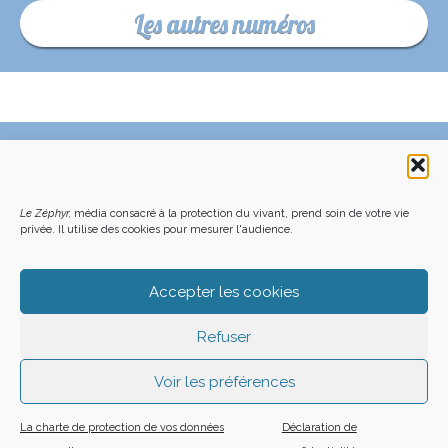
Les autres numéros
C’EST QUOI LE ZÉPHYR ?
FAQ – POURQUOI ET COMMENT NOUS SOUTENIR
NOUS CONTACTER
FAITES UN DON DÉDUCTIBLE D’IMPÔT
ACHETER LE DERNIER NUMÉRO
PODCAST EN FORÊT
Le Zéphyr,
média consacré à la protection du vivant, prend soin de votre vie
OÙ NOUS TROUVER
NEWSLETTER
privée. Il utilise des cookies pour mesurer l'audience.
ON SOUTIENT LES MÉDIAS INDÉ
CHARTE DÉONTOLOGIQUE
MENTIONS LÉGALES
CGU – CGV
PLAN DU SITE
Z LE ZÉPHYR - 2026
Accepter les cookies
Refuser
Voir les préférences
La charte de protection de vos données
Déclaration de