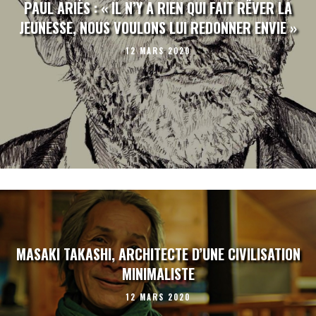
PAUL ARIÈS : « IL N’Y A RIEN QUI FAIT RÊVER LA
JEUNESSE, NOUS VOULONS LUI REDONNER ENVIE »
12 MARS 2020
MASAKI TAKASHI, ARCHITECTE D’UNE CIVILISATION
MINIMALISTE
12 MARS 2020